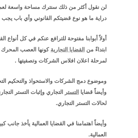
لن نقول أكثر من ذلك سنترك مساحة واسعة لعملائن
دراية ما هو نوع قضيتكم القانوني وأي باب يجب أ
أولاً أبوابنا مفتوحة للترافع عنكم في كل أنواع 
ابتداءً من
القضايا التجارية
كونها العصب المحرك لن
لمرحلة اعلان افلاس الشركات وتصفيتها .
وموضوع دمج الشركات والاستحواذ والتحكيم التجار
وأيضاً قضايا
التستر
التجاري وإثبات التستر التجار
لحالات التستر التجاري.
وأيضاً اهتمامنا في القضايا العمالية يأخذ جانب 
العمالية.