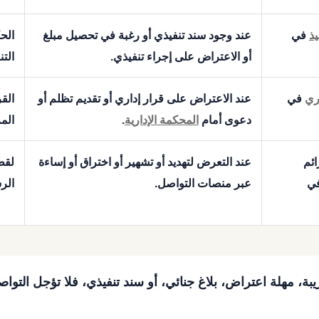
ذ
في
عند وجود سند تنفيذي أو رغبة في تحصيل مبلغ
الح
أو الاعتراض على إجراء تنفيذي.
التن
ري
في
عند الاعتراض على قرار إداري أو تقديم تظلم أو
القر
دعوى أمام
المحكمة الإدارية
.
الم
ئم
عند التعرض لتهديد أو تشهير أو اختراق أو إساءة
لقط
في
عبر منصات التواصل.
الر
ة، مهلة اعتراض، بلاغ جنائي، أو سند تنفيذي، فلا تؤجل التوا