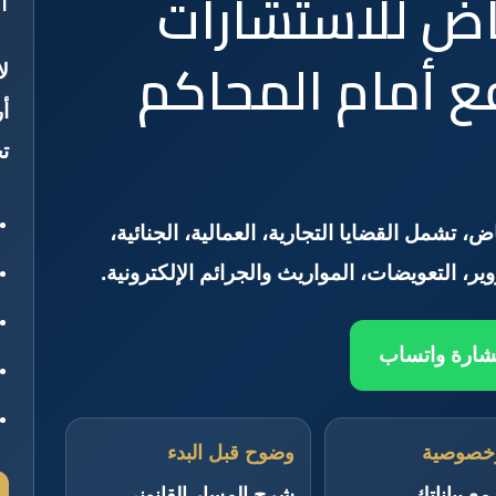
اض للاستشارات
ا
افع أمام المحاكم
ل
أ
ت
، تشمل القضايا التجارية، العمالية، الجنائية،
وير، التعويضات، المواريث والجرائم الإلكترونية.
شارة واتساب
خصوصية
وضوح قبل البدء
مع بياناتك
شرح المسار القانوني