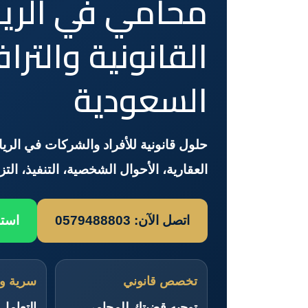
محامي في الري
القانونية والتر
السعودية
حلول قانونية للأفراد والشركات في الرياض
العقارية، الأحوال الشخصية، التنفيذ، التز
اتصل الآن: 0579488803
است
تخصص قانوني
سرية و
توجيه قضيتك للمحامي
التعامل 