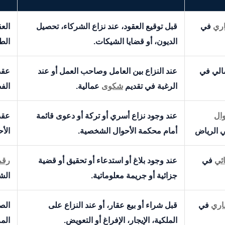
ري
في
قبل توقيع العقود، عند نزاع الشركاء، تحصيل
الع
الديون، أو قضايا الشيكات.
الط
الي في
عند النزاع بين العامل وصاحب العمل أو عند
عقد
الرغبة في تقديم
شكوى
عمالية.
الف
ال
عند وجود نزاع أسري أو تركة أو دعوى قائمة
عقد 
 الرياض
أمام محكمة الأحوال الشخصية.
الأح
ئي
في
عند وجود بلاغ أو استدعاء أو تحقيق أو قضية
رقم
جزائية أو جريمة معلوماتية.
الشا
اري
في
قبل شراء أو بيع عقار، أو عند النزاع على
الص
الملكية، الإيجار، الإفراغ أو التعويض.
المر