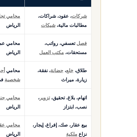
شركات
، عقود، شراكات،
محامي تجا
مطالبات مالية،
شيكات
الرياض
فصل
تعسفي، رواتب،
محامي عم
مستحقات،
مكتب العمل
الرياض
طلاق،
خلع
،
حضانة
، نفقة،
محامي
أحو
زيارة، ميراث
شخصية
في
اتهام، بلاغ، تحقيق،
تزوير
،
محامي جنا
نصب، ابتزاز
الرياض
بيع عقار، صك، إفراغ، إيجار،
محامي عق
نزاع
ملكية
الرياض