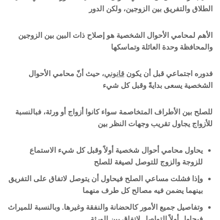
الطلاق والتفريق بين الزوجين، ولكن الدور
الأهم لمحامي الأحوال الشخصية هو إصلاح ذات البين بين الزوجين
والمحافظة وحدة العائلة وتماسكها
فدوره اجتماعي قبل أن يكون
قانوني
، حيث أنّ محامي الأحوال
الشخصية يسعى بدايةً وقبل كل شيء
للصلح بين الأطراف المتخاصمة سواء كانوا أزواج أو ورثة، فبالنسبة
للأزواج يجاول تقريب وجهات النظر بين
يحاول محامي أحوال شخصية أولاً وقبل كل شيء الاستماع
للزوجة والزوج للتوصل لصيغة للصلح
وإذا فشلت مساعي الصلح فيحاول أن يتوصل لاتفاق على التفريق
بينهما يضمن فيه مصالح كل طرف منهما
وتفاصيل جميع الأمور كالحضانة والنفقة وغيرها. وبالنسبة للميراث
فيحاول أولاً التواصل لاتفاق بين الورثة