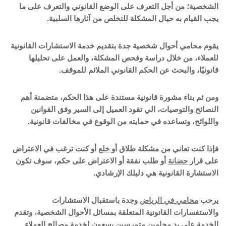
الشخصية؛ من أجل التعرف على الوضع القانوني والتعرف على ما
يجب القيام به حيال المشكلة للتخلص من آثارها السلبية.
يقوم محامي أحوال شخصية جدة بتقديم خدمة الاستشارات القانونية
للعملاء، من خلال دراسة وفحص المشكلة، والعمل على تحليلها
قانونيًا، والبحث عن الحكم القانوني الملائم للموقف.
ومن ثم بناء مشورة قانونية مستندة على هذا الحكم، متضمنة أهم
النصائح والتوصيات، الي تقود العميل إلى السير وفق القوانين
واللوائح، وتساعده في حمايته من الوقوع في مخالفات قانونية.
فإذا كنت تعاني من مشكلة طلاق أو
خلع
أو كنت ترغب في الاعتراض
على قرار
حضانة
أو طلب نفقة أو الاعتراض على حكم، سوف تكون
الاستشارة القانونية هي دليلك الإرشادي.
يرحب
محامي في الرياض
وجدة باستقبال الاستشارات
والاستفسارات القانونية المتعلقة بمسائل الأحوال الشخصية، وتقدم
الخدمة على يد
محامين
متمرسين يسعون لخدمة مصالح العملاء.