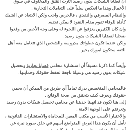
أن قضايا الشيكات بدون رصيد اثارت القلق والمخاوف في سوق
الأعمال وهذا ما انعكس سلباً على التعاملات التجارية .
والنظام المصرفي والنقدي ، فالحرص واجب ولكن الابتعاد عن الشيك
كأداة للوفاء تقوم مقام النقود لا يمكن تجنبه.
وان كان الكثيرين يعزفوا عن اللجوء له وعلى وجه الأخص من وقعوا
ضحايا لقضايا الشيكات بدون رصيد .
ولكن عندما تكون خطواتك مدروسة والشخص الذي تتعامل معه أهل
للثقة ستكون امورك بخير .
وأيضاً كما ذكرنا مسبقاً أن استشارة محامي
قضايا تجارية
وتحصيل
شيكات بدون رصيد هي وسيلة ناجعة لحفظ حقوقك وحمايتها .
فالمحامي المتخصص يدرك تماماً أي طريق من الممكن أن يحمي
حقوقك ويعرف كيف يتحقق من صحة الوقائع .
إلى هنا نكون قد انهينا حديثنا عن محامي تحصيل شيكات بدون رصيد
وتعرفتم على الوجهة الآمنة .
والاختيار الأنسب من مكتب المعين للمحاماة والاستشارات القانونية ،
نأمل أن يكون هذا العرض المتواضع أسهم في خلق صورة نيرة عن
أهمية الاستعانة بمحامي تحصيل شيكات بدون رصيد.