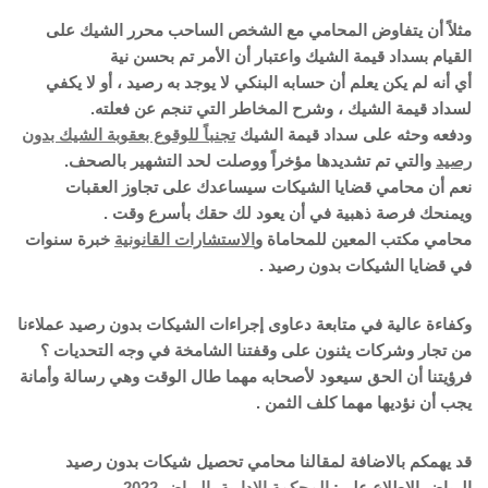
مثلاً أن يتفاوض المحامي مع الشخص الساحب محرر الشيك على
القيام بسداد قيمة الشيك واعتبار أن الأمر تم بحسن نية
أي أنه لم يكن يعلم أن حسابه البنكي لا يوجد به رصيد ، أو لا يكفي
لسداد قيمة الشيك ، وشرح المخاطر التي تنجم عن فعلته.
ودفعه وحثه على سداد قيمة الشيك
تجنباً للوقوع بعقوبة الشيك بدون
رصيد
والتي تم تشديدها مؤخراً ووصلت لحد التشهير بالصحف.
نعم أن محامي قضايا الشيكات سيساعدك على تجاوز العقبات
ويمنحك فرصة ذهبية في أن يعود لك حقك بأسرع وقت .
محامي مكتب المعين للمحاماة و
الاستشارات القانونية
خبرة سنوات
في قضايا الشيكات بدون رصيد .
وكفاءة عالية في متابعة دعاوى إجراءات الشيكات بدون رصيد عملاءنا
من تجار وشركات يثنون على وقفتنا الشامخة في وجه التحديات ؟
فرؤيتنا أن الحق سيعود لأصحابه مهما طال الوقت وهي رسالة وأمانة
يجب أن نؤديها مهما كلف الثمن .
قد يهمكم بالاضافة لمقالنا محامي تحصيل شيكات بدون رصيد
الرياض الإطلاع على:
المحكمة الإدارية بالرياض 2022