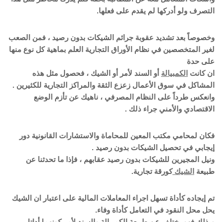
التصرف ولو أدركها لم يقدم على فعلها.
وخصوصاً بعد تشديد عقوبة جرائم الشيكات بدون رصيد ، فمن الصعب
لغير المتخصصين في نظام الأوراق التجارية العلم بماهية كل نوع منها
على حدة
ان كانت
الكمبيالة
أو السند لأمر أو الشيك ، فحصول مثل هذه
المشاكل في سوق الأعمال زعزع الثقة والمراكز التجارية للكثيرين .
وانعكس طرداً على النظام المصرفي ، ناهيك عن تأزم الوضع
الاقتصادي والأمني جراء ذلك .
فكان لمحامي مكتب المعين للمحاماة والاستشارات القانونية دور
إيجابي في تحصيل الشيكات بدون رصيد .
ونيل المجيرين للشيكات بدون رصيد عقابهم ، فإذا ما تحدثنا عن
طبيعة
الشيك
كورقة تجارية.
تم إيجاده كأداة تسهل اجراء المعاملات المالية على اعتبار ان الشيك
يحل محل النقود في التعامل كأداة وفاء.
وبذلك فهو يختلف عن طبيعة الكمبيالة والسند لأمر كونهما أداتا