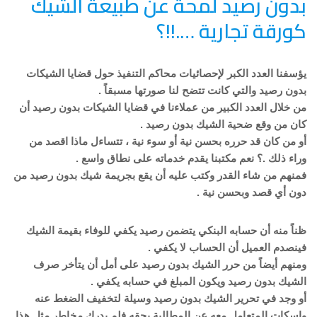
بدون رصيد لمحة عن طبيعة الشيك
كورقة تجارية ….!!؟
يؤسفنا العدد الكبر لإحصائيات محاكم التنفيذ حول قضايا الشيكات
بدون رصيد والتي كانت تتضح لنا صورتها مسبقاً .
من خلال العدد الكبير من عملاءنا في قضايا الشيكات بدون رصيد أن
كان من وقع ضحية الشيك بدون رصيد .
أو من كان قد حرره بحسن نية أو سوء نية ، تتساءل ماذا اقصد من
وراء ذلك .؟ نعم مكتبنا يقدم خدماته على نطاق واسع .
فمنهم من شاء القدر وكتب عليه أن يقع بجريمة شيك بدون رصيد من
دون أي قصد وبحسن نية .
ظناً منه أن حسابه البنكي يتضمن رصيد يكفي للوفاء بقيمة الشيك
فينصدم العميل أن الحساب لا يكفي .
ومنهم أيضاً من حرر الشيك بدون رصيد على أمل أن يتأخر صرف
الشيك بدون رصيد ويكون المبلغ في حسابه يكفي .
أو وجد في تحرير الشيك بدون رصيد وسيلة لتخفيف الضغط عنه
واسكات المتعامل معه عن المطالبة بحقه فلم يدرك مخاطر مثل هذا