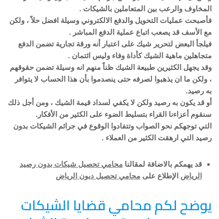
المخاوف والرعب بين المتعاملين بالشيكات .
فأصبحت عمليات التحويل والدفع الالكتروني وسيلة افضل حلاً ، ولكن
مع الأسف قد يصعب اتباع عملية الدفع المباشر .
فيلجأ البعض لتحرير شيك على اعتبار أنه ورقة تجارية تضمن الدفع
متجاهلين ماهية الشيك كأداة وفاء وليس ائتمان .
وقد يجهل الكثيرين طبيعة الشيك ظناً منهم انه وسيلة تضمن حقوقهم
، ولكن ما ان يذهبوا لصرفه حتى ينصدموا بأن هذا الحساب لا يتوافر
به رصيد.
أو قد يكون به رصيد ولكن لا يكفي لسداد قيمة الشيك ، ومن أجل ذلك
سنقوم أعزاءنا القراء بتسليط الضوء على الكثير من الأفكار.
التي توجهكم نحو الصواب وتتفادوا الوقوع في جرائم الشيكات بدون
رصيد التي ارهقت الكثير من العملاء .
قد يهمكم بالاضافة لمقالنا
محامي تحصيل شيكات بدون رصيد
الرياض
الإطلاع على
محامي تحصيل ديون الرياض
يوضح لكم محامي قضايا الشيكات