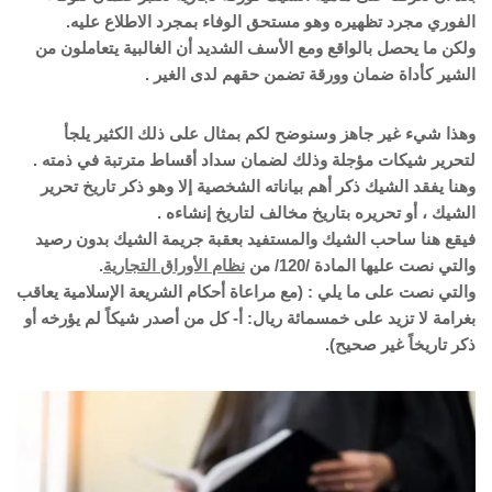
الفوري مجرد تظهيره وهو مستحق الوفاء بمجرد الاطلاع عليه.
ولكن ما يحصل بالواقع ومع الأسف الشديد أن الغالبية يتعاملون من
الشير كأداة ضمان وورقة تضمن حقهم لدى الغير .
وهذا شيء غير جاهز وسنوضح لكم بمثال على ذلك الكثير يلجأ
لتحرير شيكات مؤجلة وذلك لضمان سداد أقساط مترتبة في ذمته .
وهنا يفقد الشيك ذكر أهم بياناته الشخصية إلا وهو ذكر تاريخ تحرير
الشيك ، أو تحريره بتاريخ مخالف لتاريخ إنشاءه .
فيقع هنا ساحب الشيك والمستفيد بعقبة جريمة الشيك بدون رصيد
والتي نصت عليها المادة /120/ من
نظام الأوراق التجارية
.
والتي نصت على ما يلي : (مع مراعاة أحكام الشريعة الإسلامية يعاقب
بغرامة لا تزيد على خمسمائة ريال: أ- كل من أصدر شيكاً لم يؤرخه أو
ذكر تاريخاً غير صحيح).