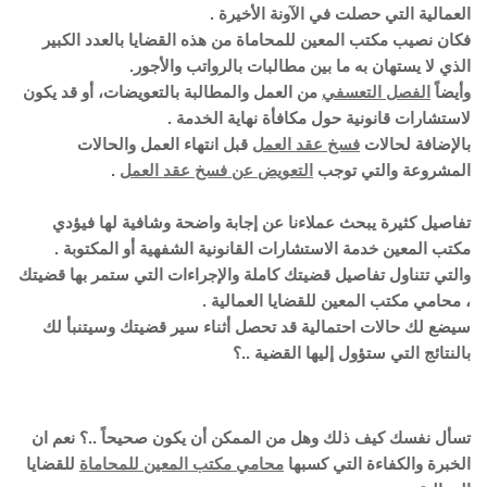
العمالية التي حصلت في الآونة الأخيرة .
فكان نصيب مكتب المعين للمحاماة من هذه القضايا بالعدد الكبير
الذي لا يستهان به ما بين مطالبات بالرواتب والأجور.
وأيضاً
الفصل التعسفي
من العمل والمطالبة بالتعويضات، أو قد يكون
لاستشارات قانونية حول مكافأة نهاية الخدمة .
بالإضافة لحالات
فسخ عقد العمل
قبل انتهاء العمل والحالات
المشروعة والتي توجب
التعويض عن فسخ عقد العمل
.
تفاصيل كثيرة يبحث عملاءنا عن إجابة واضحة وشافية لها فيؤدي
مكتب المعين خدمة الاستشارات القانونية الشفهية أو المكتوبة .
والتي تتناول تفاصيل قضيتك كاملة والإجراءات التي ستمر بها قضيتك
، محامي مكتب المعين للقضايا العمالية .
سيضع لك حالات احتمالية قد تحصل أثناء سير قضيتك وسيتنبأ لك
بالنتائج التي ستؤول إليها القضية ..؟
تسأل نفسك كيف ذلك وهل من الممكن أن يكون صحيحاً ..؟ نعم ان
الخبرة والكفاءة التي كسبها
محامي مكتب المعين للمحاماة
للقضايا