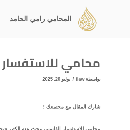
تخطى
المحامي رامي الحامد
إلى
المحتوى
محامي للاستفسار ا
بواسطة
ilaw
يوليو 20, 2025
شارك المقال مع مجتمعك !
محامي للاستفسار القانوني
يبحث عنه الكثير نتيج