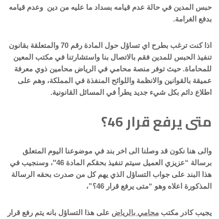
حبس المدين في حالة عدم قيامه بسداد ما عليه من دين وعدم قيامه
بدفع الغرامة.
اذا كنت ترغب بطرح اي تساؤل حول المادة رقم 70 والمتعلقة بقانون
تنفيذ الحبس للمدين فقم بالاتصال بنا واستشارتنا في مكتب المعين
للمحاماة. حيث توفر منصة محامي في الرياض محامين ذوي معرفة
عميقة بالقوانين والانظمة واللوائح المنفذة في المملكة، وهم على
اطلاع دائم بكل شيء جديد يطرأ في المسائل القانونية.
متى يرفع قرار 46؟
والى هنا نكون قد وصلنا الى اخر بند في موضوعنا اليوم المتعلق
برسالة “عزيزي العميل سيتم تنفيذ بحقكم المادة 46″، وسنجيب في
هذا البند على جواب التساؤل الذي يهم كل من صدرت بحقه الرسالة
المذكورة اعلاه وهو “متى يرفع قرار 46؟”،
يجيب كادر مكتب
محامي بالرياض
على هذا التساؤل بانه يتم رفع قرار