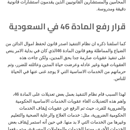
المحامين والمستشارين القانونيين الذين يقدمون استشارات قانونية
دقيقة ومدروسة.
قرار رفع المادة 46 في السعودية
كما اسلفنا ذكره ان نظام التنفيذ اصدر قانون لحفظ اموال الدائن من
الضياع والمماطلة وهو قانون المادة 46الذي كان في بداية الامر ينص
على تنفيذ عقوبات صارمة جدا بحق المدين، ولكن جاءت هذه
العقوبات قوية وغير عادله وعرضت حياة المدين وعائلته للضرر، وتم
حرمانهم من الخدمات الاساسية التي لا يوجد غنى عنها في الحياة
للناس.
لهذا السبب قام نظام التنفيذ بعمل بعض تعديلات على المادة 46،
واهم هذه التعديلات الغاء عقوبات الخدمات الاساسية الحكومية
والضرورية للفرد، حيث تم الرفع عن عقوبات إيقاف الخدمات
الحكومية الضرورية، مثل: خدمات العلاج والرعاية الصحية والتعليم
وغيرها من الخدمات التي لا بد منها. في حين أنه استمر إيقاف بعض
الخدمات الأخرى، ومنها الخدمات والمعاملات المصرفية، ويتم رفعها